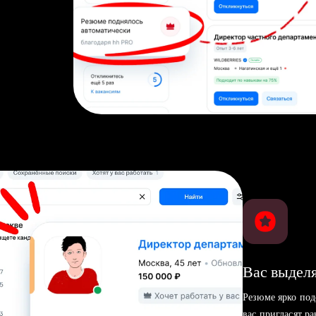
Вас выделя
Резюме ярко под
вас пригласят р