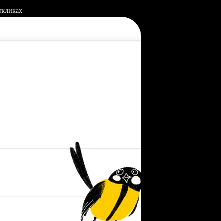
ткликах