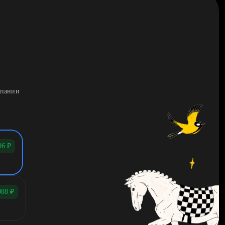
мпании
96
₽
088
₽