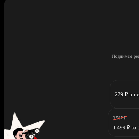
Поднимем рез
279
₽
в н
3 587
₽
1 499
₽
за 