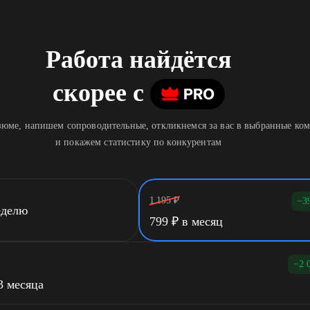
Работа найдётся
скорее
c
юме, напишем сопроводительные, откликнемся за вас в выбранные ко
и покажем статистику по конкурентам
1 195
₽
−3
еделю
799
₽
в месяц
−2 
3 месяца