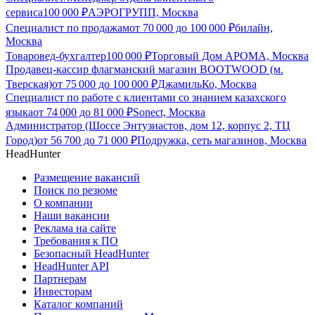
сервиса
100 000
₽
АЭРОГРУПП, Москва
Специалист по продажам
от
70 000
до
100 000
₽
билайн,
Москва
Товаровед-бухгалтер
100 000
₽
Торговый Дом АРОМА, Москва
Продавец-кассир флагманский магазин BOOTWOOD (м.
Тверская)
от
75 000
до
100 000
₽
ДжамильКо, Москва
Специалист по работе с клиентами со знанием казахского
языка
от
74 000
до
81 000
₽
Sonect, Москва
Администратор (Шоссе Энтузиастов, дом 12, корпус 2, ТЦ
Город)
от
56 700
до
71 000
₽
Подружка, сеть магазинов, Москва
HeadHunter
Размещение вакансий
Поиск по резюме
О компании
Наши вакансии
Реклама на сайте
Требования к ПО
Безопасный HeadHunter
HeadHunter API
Партнерам
Инвесторам
Каталог компаний