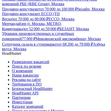
компаний РБЕ (RBE Group), Москва
Продавец-консультант
от
70 000
до
100 000
₽
билайн, Москва
Продавец-консультант ECCO (ТЦ
Весна)
от
70 000
до
90 000
₽
ECCO, Москва
Мерчандайзер (г. Москва, METRO,
Коммунарка)
от
52 000
до
59 000
₽
БЕЗАНТ, Москва
Уборщик производственных и служебных
помещений
77 000
₽
Микояновский мясокомбинат, Москва
Сотрудник склада в супермаркет
от
68 200
до
79 000
₽
Азбука
вкуса, Москва
HeadHunter
Размещение вакансий
Поиск по резюме
О компании
Наши вакансии
Реклама на сайте
Требования к ПО
Безопасный HeadHunter
HeadHunter API
Партнерам
Инвесторам
Каталог компаний
Поиск по вакансиям в Москве