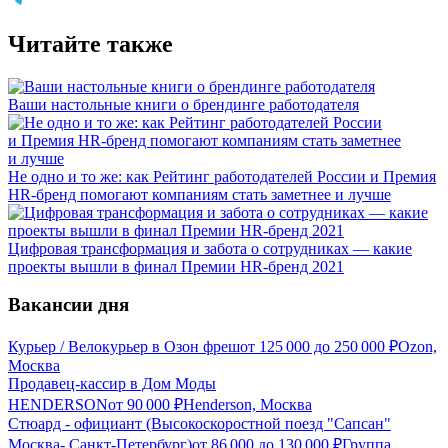
Читайте также
Ваши настольные книги о брендинге работодателя
Не одно и то же: как Рейтинг работодателей России и Премия
HR-бренд помогают компаниям стать заметнее и лучше
Цифровая трансформация и забота о сотрудниках — какие
проекты вышли в финал Премии HR-бренд 2021
Вакансии дня
Курьер / Велокурьер в Озон фреш
от
125 000
до
250 000
₽
Ozon,
Москва
Продавец-кассир в Дом Моды
HENDERSON
от
90 000
₽
Henderson, Москва
Стюард - официант (Высокоскоростной поезд "Сапсан"
Москва- Санкт-Петербург)
от
86 000
до
130 000
₽
Группа