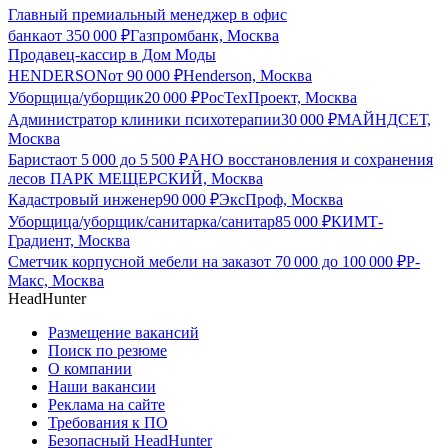
Главный премиальный менеджер в офис
банка
от
350 000
₽
Газпромбанк, Москва
Продавец-кассир в Дом Моды
HENDERSON
от
90 000
₽
Henderson, Москва
Уборщица/уборщик
20 000
₽
РосТехПроект, Москва
Администратор клиники психотерапии
30 000
₽
МАЙНДСЕТ,
Москва
Бариста
от
5 000
до
5 500
₽
АНО восстановления и сохранения
лесов ПАРК МЕЩЕРСКИЙ, Москва
Кадастровый инженер
90 000
₽
ЭксПроф, Москва
Уборщица/уборщик/санитарка/санитар
85 000
₽
КИМТ-
Градиент, Москва
Сметчик корпусной мебели на заказ
от
70 000
до
100 000
₽
Р-
Макс, Москва
HeadHunter
Размещение вакансий
Поиск по резюме
О компании
Наши вакансии
Реклама на сайте
Требования к ПО
Безопасный HeadHunter