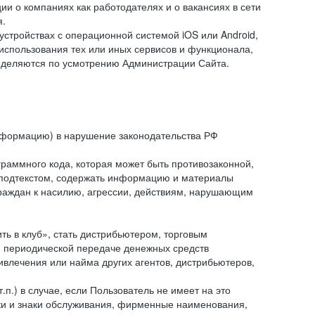
и о компаниях как работодателях и о вакансиях в сети
я.
тройствах с операционной системой iOS или Android,
спользования тех или иных сервисов и функционала,
ределяются по усмотрению Администрации Сайта.
информацию) в нарушение законодательства РФ
граммного кода, которая может быть противозаконной,
м подтекстом, содержать информацию и материалы
граждан к насилию, агрессии, действиям, нарушающим
 в клуб», стать дистрибьютером, торговым
и периодической передаче денежных средств
ивлечения или найма других агентов, дистрибьютеров,
п.) в случае, если Пользователь не имеет на это
аки и знаки обслуживания, фирменные наименования,