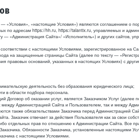
тов
у — «Условия», «настоящие Условия») являются соглашением о по
х по адресам https://hh.ru, https://talantix.ru, управляемых и 
тексту — «Администрация Сайта»/ «Исполнитель») и других сайтов,
соответствии с настоящими Условиями, зарегистрированное на Са
хода на защищенные страницы Сайта (далее по тексту — «Регистр
ия правовых оснований, указанных в настоящих Условиях) с дру
имательскую деятельность без образования юридического лица;
ги в области подбора персонала.
 Договор об оказании услуг, является Заказчиком Услуг (далее по
к между Администрацией Сайта и Пользователем, так и между Адми
ются также обязательствами Заказчика перед Администрацией Сай
йта. Заказчик отвечает за действия Пользователя как за свои соб
либо отдельных прав по отношению к Администрации Сайта. Все п
Заказчика. Обязанности Заказчика, установленные настоящими Ус
казчика с настоящими Условиями.