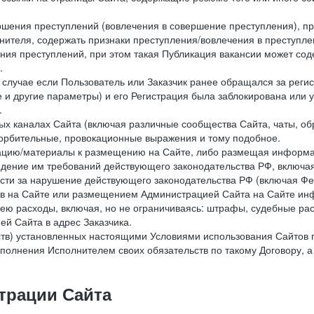
ершения преступлений (вовлечения в совершение преступления), п
лнителя, содержать признаки преступления/вовлечения в преступле
ния преступлений, при этом такая Публикация вакансии может содер
.
 в случае если Пользователь или Заказчик ранее обращался за реги
 и другие параметры) и его Регистрация была заблокирована или
.
ных каналах Сайта (включая различные сообщества Сайта, чаты, о
орбительные, провокационные выражения и тому подобное.
мацию/материалы к размещению на Сайте, либо размещая информа
юдение им требований действующего законодательства РФ, включая
сти за нарушение действующего законодательства РФ (включая Фе
в на Сайте или размещением Администрацией Сайта на Сайте инф
ю расходы, включая, но не ограничиваясь: штрафы, судебные рас
й Сайта в адрес Заказчика.
ств) установленных настоящими Условиями использования Сайтов 
полнения Исполнителем своих обязательств по такому Договору, а
трации Сайта