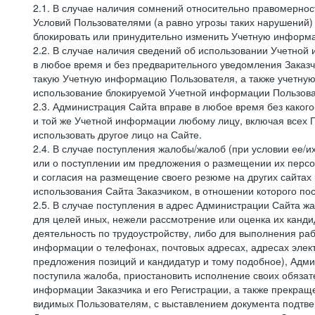
2.1. В случае наличия сомнений относительно правомерно
Условий Пользователями (а равно угрозы таких нарушений)
блокировать или принудительно изменить Учетную информа
2.2. В случае наличия сведений об использовании Учетно
в любое время и без предварительного уведомления Заказч
такую Учетную информацию Пользователя, а также учетную
использование блокируемой Учетной информации Пользова
2.3. Администрация Сайта вправе в любое время без каког
и той же Учетной информации любому лицу, включая всех П
использовать другое лицо на Сайте.
2.4. В случае поступления жалобы/жалоб (при условии ее/и
или о поступлении им предложения о размещении их персон
и согласия на размещение своего резюме на других сайтах
использования Сайта Заказчиком, в отношении которого по
2.5. В случае поступления в адрес Администрации Сайта жа
для целей иных, нежели рассмотрение или оценка их канди
деятельность по трудоустройству, либо для выполнения раб
информации о телефонах, почтовых адресах, адресах элект
предложения позиций и кандидатур и тому подобное), Адми
поступила жалоба, приостановить исполнение своих обязат
информации Заказчика и его Регистрации, а также прекращ
видимых Пользователям, с выставлением документа подтвер