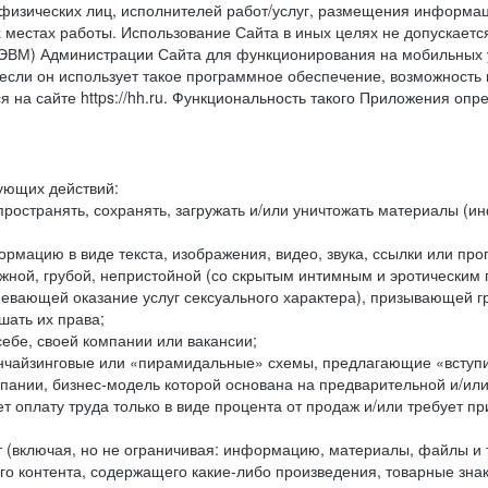
физических лиц, исполнителей работ/услуг, размещения информаци
 местах работы. Использование Сайта в иных целях не допускаетс
ВМ) Администрации Сайта для функционирования на мобильных ус
ли он использует такое программное обеспечение, возможность и
 на сайте https://hh.ru. Функциональность такого Приложения оп
дующих действий:
ространять, сохранять, загружать и/или уничтожать материалы (
рмацию в виде текста, изображения, видео, звука, ссылки или про
ожной, грубой, непристойной (со скрытым интимным и эротически
мевающей оказание услуг сексуального характера), призывающей 
шать их права;
ебе, своей компании или вакансии;
чайзинговые или «пирамидальные» схемы, предлагающие «вступить
ании, бизнес-модель которой основана на предварительной и/ил
 оплату труда только в виде процента от продаж и/или требует пр
т (включая, но не ограничивая: информацию, материалы, файлы и т.
го контента, содержащего какие-либо произведения, товарные зн