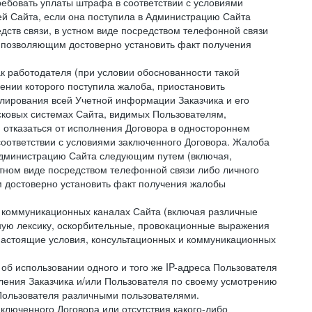
ребовать уплаты штрафа в соответствии с условиями
й Сайта, если она поступила в Администрацию Сайта
дств связи, в устном виде посредством телефонной связи
 позволяющим достоверно установить факт получения
как работодателя (при условии обоснованности такой
ении которого поступила жалоба, приостановить
улирования всей Учетной информации Заказчика и его
сковых системах Сайта, видимых Пользователям,
 отказаться от исполнения Договора в одностороннем
соответствии с условиями заключенного Договора. Жалоба
 Администрацию Сайта следующим путем (включая,
устном виде посредством телефонной связи либо личного
 достоверно установить факт получения жалобы
и коммуникационных каналах Сайта (включая различные
ую лексику, оскорбительные, провокационные выражения
настоящие условия, консультационных и коммуникационных
об использовании одного и того же IP-адреса Пользователя
ления Заказчика и/или Пользователя по своему усмотрению
 Пользователя различными пользователями.
ключенного Договора или отсутствия какого-либо