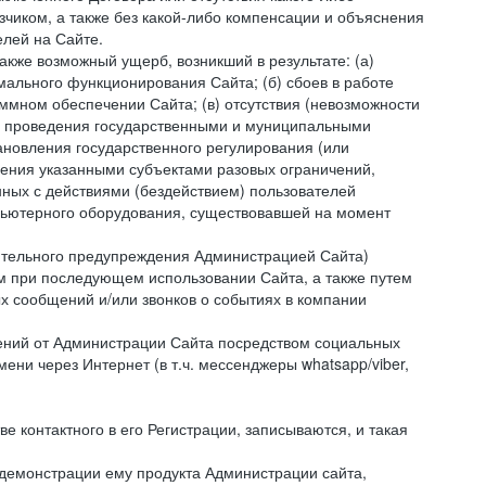
зчиком, а также без какой-либо компенсации и объяснения
лей на Сайте.
акже возможный ущерб, возникший в результате: (а)
ального функционирования Сайта; (б) сбоев в работе
мном обеспечении Сайта; (в) отсутствия (невозможности
(г) проведения государственными и муниципальными
новления государственного регулирования (или
ления указанными субъектами разовых ограничений,
ных с действиями (бездействием) пользователей
мпьютерного оборудования, существовавшей на момент
рительного предупреждения Администрацией Сайта)
м при последующем использовании Сайта, а также путем
 сообщений и/или звонков о событиях в компании
ений от Администрации Сайта посредством социальных
ни через Интернет (в т.ч. мессенджеры whatsapp/viber,
контактного в его Регистрации, записываются, и такая
 демонстрации ему продукта Администрации сайта,