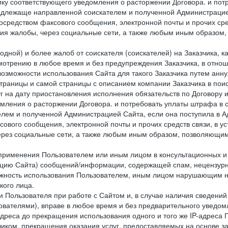
ку соответствующего уведомления о расторжении Договора. и пот
надлежаще направленной соискателем и полученной Администрацие
посредством факсового сообщения, электронной почты и прочих сре
ия жалобы, через социальные сети, а также любым иным образом,
одной) и более жалоб от соискателя (соискателей) на Заказчика, 
отрению в любое время и без предупреждения Заказчика, в отнош
 возможности использования Сайта для такого Заказчика путем анн
страницы и самой страницы с описанием компании Заказчика в пои
 на дату приостановления исполнения обязательств по Договору и
мления о расторжении Договора. и потребовать уплаты штрафа в 
елем и полученной Администрацией Сайта, если она поступила в
сового сообщения, электронной почты и прочих средств связи, в 
рез социальные сети, а также любым иным образом, позволяющим
 применения Пользователем или иным лицом в консультационных 
рацию Сайта) сообщений/информации, содержащей спам, нецензурн
можность использования Пользователем, иным лицом нарушающим 
кого лица.
 Пользователя при работе с Сайтом и, в случае наличия сведений 
ователями), вправе в любое время и без предварительного уведом
-адреса до прекращения использования одного и того же IP-адреса
чиком, прекращения оказания услуг, предоставляемых на основе за