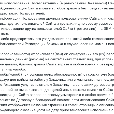
сти использования Пользователями (а равно самим Заказчиком) С
 Администрация Сайта вправе в любое время и без предварительн
цию таких Пользователей.
й информации Пользователя другими пользователями Сайта или ка
ика, других пользователей Сайта и третьих лиц по своему усмотре
 информацию других пользователей Сайта (третьих лиц), на ЭВМ 
теля.
о-либо предварительного уведомления или какой-либо компенсаци
ользователей Регистрации Заказчика в случае, если на момент и
х обоснованности) от соискателя(лей) об обнаружении его (их) пер
альных данных (резюме) на сайте/сайтах третьих лиц, при услови
 не давали, Администрация Сайта вправе в любое время и без пре
ступила жалоба.
лобы/жалоб (при условии ее/их обоснованности) от соискателя (со
датур для найма на работу у Заказчика или в компанию, являющую
от/оказания услуг соискателем Заказчику на основании договора г
ронной почты соискателя для целей иных, нежели тематика Сайта 
нистрация Сайта вправе по своему усмотрению в любое время и б
ельств по Договору с блокировкой возможности использования Сайт
ения отображения названия страницы и самой страницы с описани
ждающего оказание услуг на дату приостановления исполнения обя