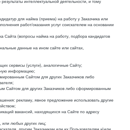
езультаты интеллектуальной деятельности, и тому
ндидатур для найма (приема) на работу у Заказчика или
ыполнения работ/оказания услуг соискателем на основании
ка Сайта (вопросы найма на работу, подбора кандидатов
нальные данные на ином сайте или сайтах,
щих сервисы (услуги), аналогичные Сайту;
ктную информацию;
ормированным Сайтом для других Заказчиков либо
вателя;
ным Сайтом для других Заказчиков либо сформированным
ашения: рекламу, явное предложение использовать другие
ойством;
икаций вакансий, находящихся на Сайте по адресу
, или любых других лиц;
искателя, другим Заказчикам или их Пользователям и\или