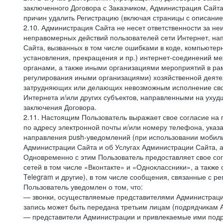
заключенного Договора с Заказчиком, Администрация Сайта
причин удалить Регистрацию (включая страницы с описани
2.10. Администрация Сайта не несет ответственности за не
неправомерных действий пользователей сети Интернет, на
Сайта, вызванных в том числе ошибками в коде, компьюте
установления, прекращения и пр.) интернет-соединений ме
органами, а также иными организациями мероприятий в ра
регулирования иными организациями) хозяйственной деятел
затрудняющих или делающих невозможным исполнение своих
Интернета и/или других субъектов, направленными на уху
заключения Договора.
2.11. Настоящим Пользователь выражает свое согласие на
по адресу электронной почты и/или номеру телефона, ука
направления push-уведомлений (при использовании мобиль
Администрации Сайта и об Услугах Администрации Сайта, 
Одновременно с этим Пользователь предоставляет свое с
сетей в том числе «Вконтакте» и «Одноклассники», а также
Telegram и другие), в том числе сообщения, связанные с р
Пользователь уведомлен о том, что:
— звонки, осуществляемые представителями Администрации 
запись может быть передана третьим лицам (подрядчикам А
— представители Администрации и привлекаемые ими подря