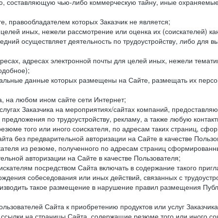
составляющую чью-либо коммерческую тайну, иные охраняемые р
е, правообладателем которых Заказчик не является;
целей иных, нежели рассмотрение или оценка их (соискателей) ка
едний осуществляет деятельность по трудоустройству, либо для в
ресах, адресах электронной почты для целей иных, нежели темати
одобное);
ональные данные которых размещены на Сайте, размещать их персо
а, на любом ином сайте сети Интернет;
слугах Заказчика на мероприятиях/сайтах компаний, предоставляю
е предложения по трудоустройству, рекламу, а также любую конта
резюме того или иного соискателя, по адресам таких страниц, сф
та без предварительной авторизации на Сайте в качестве Пользо
скателя из резюме, полученного по адресам страниц сформирован
ельной авторизации на Сайте в качестве Пользователя;
искателям посредством Сайта включать в содержание такого пригл
хождения собеседования или иных действий, связанных с трудоустр
оизводить такое размещение в нарушение правил размещения Публ
льзователей Сайта к приобретению продуктов или услуг Заказчика
е ссылки на страницы Сайта, содержащие резюме того или иного со