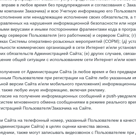
 вправе в любое время без предупреждения и согласования с Зака
ем компании Заказчика) и всю Учетную информацию его Пользовате
исполнение или ненадлежащее исполнение своих обязательств, а т
правленных на нарушения информационной безопасности или норм
рными вирусами и иными посторонними фрагментами кода в програм
жду сервером Пользователя (его работников) и сервером Сайта; 
мках Системы оперативно-розыскных мероприятий (СОРМ); (д) уста
ьности коммерческих организаций в сети Интернет и/или установ
 обязательств Администрацией Сайта; (е) других случаев, связан
дшение общей ситуации с использованием сети Интернет и/или ко
 получение от Администрации Сайта (в любое время и без предва
занным Пользователем при регистрации на Сайте либо указанным и
ной версии Сайта и/или мобильного приложения) информационных
а также любую иную информацию, включая рекламу.
огласие на получение информационных сообщений и push-уведомл
 систем мгновенного обмена сообщениями в режиме реального време
егистрацией Пользователя/Заказчика на Сайте.
Сайта на телефонный номер, указанный Пользователем в качестве 
дминистрации Сайта) в целях оценки качества звонка.
дчики, также могут записывать видеозвонок с Пользователем при