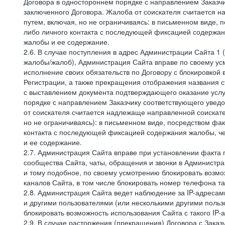
Договора в одностороннем порядке с направлением Заказчи
заключенного Договора. Жалоба от соискателя считается 
путем, включая, но не ограничиваясь: в письменном виде, 
либо личного контакта с последующей фиксацией содержан
жалобы и ее содержание.
2.6. В случае поступления в адрес Администрации Сайта 1 (
жалобы/жалоб), Администрация Сайта вправе по своему усм
исполнение своих обязательств по Договору с блокировкой
Регистрации, а также прекращения отображения названия 
с выставлением документа подтверждающего оказание услуг
порядке с направлением Заказчику соответствующего уведо
от соискателя считается надлежаще направленной соискат
но не ограничиваясь): в письменном виде, посредством фак
контакта с последующей фиксацией содержания жалобы, че
и ее содержание.
2.7. Администрация Сайта вправе при установлении факта
сообщества Сайта, чаты, обращения и звонки в Админист
и тому подобное, по своему усмотрению блокировать воз
каналов Сайта, в том числе блокировать номер телефона та
2.8. Администрация Сайта ведет наблюдение за IP-адресами
и другими пользователями (или несколькими другими польз
блокировать возможность использования Сайта с такого IP
2.9. В случае расторжения (прекращения) Договора с Заказ