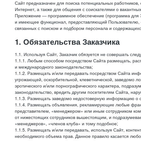
Сайт предназначен для поиска потенциальных работников, 
Интернет, а также для общения с соискателями о вакантных
Приложение — программное обеспечение (программа для Э
и имеющее функционал, предоставляющий Пользователю, ес
связанных с поиском и подбором персонала и содержащихся
1. Обязательства Заказчика
1.1. Используя Сайт, Заказчик обязуется не совершать сле
1.1.1. Любым способом посредством Сайта размещать, расп
и международного законодательства;
1.1.2. Размещать и/или передавать посредством Сайта инфо
угрожающей, оскорбительной, клеветнической, заведомо л
эротического и/или порнографического характера, подразу
законодательство, вредить другим посетителям Сайта, нару
1.1.3. Размещать заведомо недостоверную информацию о с
1.1.4. Размещать объявления, рекламирующие любые фран
представителем, «менеджером» или иным сотрудником комп
от нижестоящих сотрудников вышестоящим, и подразумевает
«менеджеров», «членов клуба» и тому подобное;
1.1.5. Размещать и/или передавать, используя Сайт, контен
необходимого объема прав. Данное правило касается любо