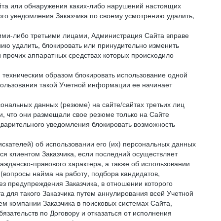
айта или обнаружения каких-либо нарушений настоящих
ого уведомления Заказчика по своему усмотрению удалить,
кими-либо третьими лицами, Администрация Сайта вправе
нию удалить, блокировать или принудительно изменить
и прочих аппаратных средствах которых происходило
и техническим образом блокировать использование одной
спользования такой Учетной информации ее начинает
сональных данных (резюме) на сайте/сайтах третьих лиц
и, что они размещали свое резюме только на Сайте
дварительного уведомления блокировать возможность
искателей) об использовании его (их) персональных данных
ся клиентом Заказчика, если последний осуществляет
ражданско-правового характера, а также об использовании
(вопросы найма на работу, подбора кандидатов,
ез предупреждения Заказчика, в отношении которого
а для такого Заказчика путем аннулирования всей Учетной
ем компании Заказчика в поисковых системах Сайта,
зательств по Договору и отказаться от исполнения