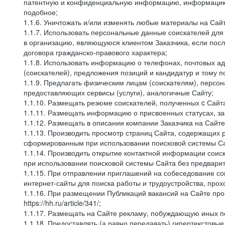
патентную и конфиденциальную информацию, информацию, 
подобное;
1.1.6. Уничтожать и/или изменять любые материалы на Сайт
1.1.7. Использовать персональные данные соискателей для 
в организацию, являющуюся клиентом Заказчика, если посл
договора гражданско-правового характера;
1.1.8. Использовать информацию о телефонах, почтовых ад
(соискателей), предложения позиций и кандидатур и тому п
1.1.9. Предлагать физическим лицам (соискателям), перс
предоставляющих сервисы (услуги), аналогичные Сайту;
1.1.10. Размещать резюме соискателей, полученных c Сайт
1.1.11. Размещать информацию о присвоенных статусах, за
1.1.12. Размещать в описании компании Заказчика на Сайт
1.1.13. Производить просмотр страниц Сайта, содержащих 
сформированным при использовании поисковой системы Сай
1.1.14. Производить открытие контактной информации сои
при использовании поисковой системы Сайта без предварит
1.1.15. При отправлении приглашений на собеседование со
интернет-сайты для поиска работы и трудоустройства, про
1.1.16. При размещении Публикаций вакансий на Сайте пр
https://hh.ru/article/341/;
1.1.17. Размещать на Сайте рекламу, побуждающую иных по
1.1.18. Предоставлять (а равно передавать) гипертекстовы