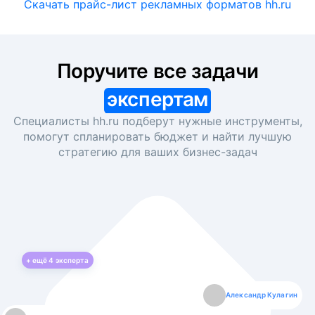
Скачать прайс-лист рекламных форматов hh.ru
Поручите все задачи
экспертам
Специалисты hh.ru подберут нужные инструменты,
помогут спланировать бюджет и найти лучшую
стратегию для ваших
бизнес-задач
+ ещё
4
эксперта
Екатерина Лазаренко
Александр Кулагин
Даниил Макаров
Борис Кашко
Юлия Изоитко