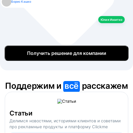
Борис Кашко
Юлия Изоитко
Александр Кулагин
Даниил Макаров
Екатерина Лазаренко
Юлия Изоитко
Получить решение для компании
Поддержим и
всё
расскажем
Статьи
Делимся новостями, историями клиентов и советами
про рекламные продукты и платформу Clickme