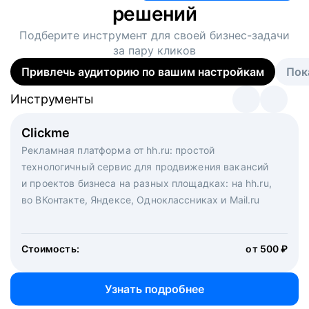
решений
Подберите инструмент для своей
бизнес-задачи
за пару кликов
Привлечь аудиторию по вашим настройкам
Пок
Инструменты
Инструменты
Инструменты
Виртуальный рекрутер
Clickme
Вакансия дня
Массовый подбор под ключ. Решите, сколько
Рекламная платформа от hh.ru: простой
Рекламный формат для вакансий на главной странице
кандидатов и когда вам нужно, и за дело возьмутся
технологичный сервис для продвижения вакансий
hh.ru. Увеличивает количество откликов
маркетологи, рекрутеры и проектные менеджеры
и проектов бизнеса на разных площадках: на hh.ru,
hh.ru с целым набором digital-инструментов
во ВКонтакте, Яндексе, Одноклассниках и Mail.ru
Стоимость:
от 200 000 ₽
Узнать подробнее
Стоимость:
от 500 ₽
Узнать подробнее
Узнать подробнее