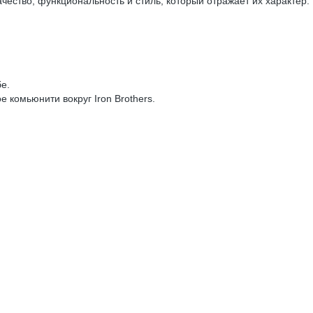
чество, функциональность и стиль, который отражает их характер.
е.
комьюнити вокруг Iron Brothers.