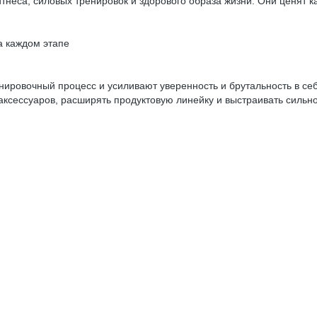
еса, силовых тренировок и здорового образа жизни. Они ценят ка
а каждом этапе
ировочный процесс и усиливают уверенность и брутальность в себ
сессуаров, расширять продуктовую линейку и выстраивать сильное 