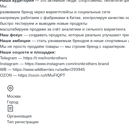
Наша аудитория
— это активные люди: спортсмены, любители фитн
Мы:
развиваем бренд через маркетплейсы и социальные сети
напрямую работаем с фабриками в Китае, контролируя качество н
быстро тестируем и выводим новые продукты
масштабируем продажи за счёт аналитики и сильного маркетинга
Наш фокус
— создавать продукты, которые реально улучшают трен
Наши амбиции
— стать узнаваемым брендом в нише спортивных ак
Мы не просто продаём товары — мы строим бренд с характером.
Наши соцсети и площадки:
Telegram — https://t.me/ironbrothers
Instagram — https://www.instagram.com/ironbrothers.brand
WB — https://www.wildberries.ru/seller/293945
OZON — https://ozon.ru/t/MuFlQPT
Москва
Город
Организация
Тип регистрации