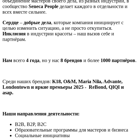
объединение мастеров своего дела, из разных индустрий, в
сообщество
Seneca
People
делает каждого в отдельности и
всех вместе сильнее.
Сердце
–
добрые дела
, которые компания инициирует с
целью изменить ситуацию, а не просто откупиться.
Инклюзия
в индустрии красоты – наш вызов себе и
партнёрам.
Нам
всего
4 года
, но у нас
8 брендов
и более
1000 партнёров
.
Среди наших брендов:
K18, O&M, Maria Nila, Advante,
Londontown и яркие премьеры 2025 - ReBond, QIQI и
asap.
Наши направления деятельности:
B2B, B2P, B2C
Образовательные программы для мастеров и бизнеса
Социальные инициативы