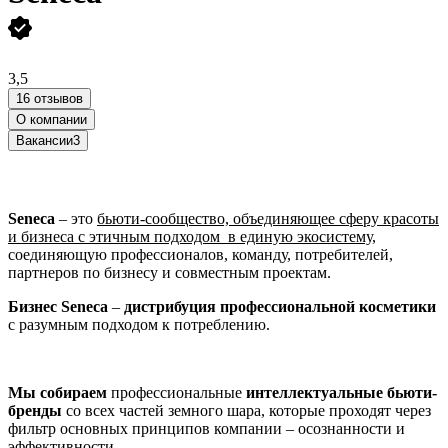
3,5
16 отзывов
О компании
Вакансии
3
Seneca
– это
бьюти-сообщество, объединяющее сферу красоты
и бизнеса с этичным подходом в единую экосистему
,
соединяющую профессионалов, команду, потребителей,
партнеров по бизнесу и совместным проектам.
Бизнес
Seneca
–
дистрибуция профессиональной косметики
с разумным подходом к потреблению.
Мы собираем
профессиональные
интеллектуальные бьюти-
бренды
со всех частей земного шара, которые проходят через
фильтр основных принципов компании – осознанности и
эффективности.