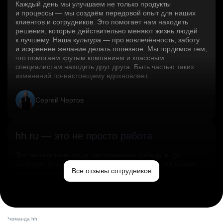
Каждый день мы улучшаем не только продукты
и процессы — мы создаём передовой опыт для наших
клиентов и сотрудников. Это помогает нам находить
решения, которые действительно меняют жизнь людей
к лучшему. Наша культура — про вовлечённость, заботу
и искреннее желание делать полезное. Мы гордимся тем,
что помогаем крутым компаниям и классным
специалистам находить друг друга. Быть частью таких
изменений по‑настоящему вдохновляет.
Сергей Чертов
hh.ru — это не просто работа
Это эмпатичные люди, заслуженные победы и дух
свободы. Мы помогаем миру и создаём лучший сервис
Все отзывы сотрудников
по поиску работы в стране.
Ольга Емельянова
*команда hh