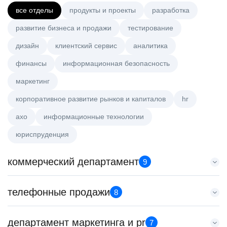
все отделы
продукты и проекты
разработка
развитие бизнеса и продажи
тестирование
дизайн
клиентский сервис
аналитика
финансы
информационная безопасность
маркетинг
корпоративное развитие рынков и капиталов
hr
axo
информационные технологии
юриспруденция
коммерческий департамент
9
Key Account Manager (EdTech)
телефонные продажи
8
HeadHunter::Коммерческий департамент
сегодня
Менеджер по продажам B2B
департамент маркетинга и pr
150000 ₽
7