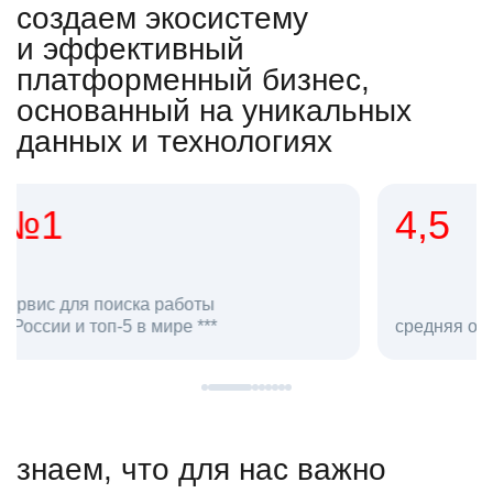
создаем экосистему
и эффективный
платформенный бизнес,
основанный на уникальных
данных и технологиях
4,5
20
сотруд
средняя оценка hh.ru как работодателя **
в hh.ru
знаем, что для нас важно