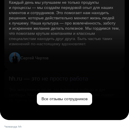
Каждый день мы улучшаем не только продукты
и процессы — мы создаём передовой опыт для наших
клиентов и сотрудников. Это помогает нам находить
решения, которые действительно меняют жизнь людей
к лучшему. Наша культура — про вовлечённость, заботу
и искреннее желание делать полезное. Мы гордимся тем,
что помогаем крутым компаниям и классным
специалистам находить друг друга. Быть частью таких
изменений по‑настоящему вдохновляет.
Сергей Чертов
hh.ru — это не просто работа
Это эмпатичные люди, заслуженные победы и дух
свободы. Мы помогаем миру и создаём лучший сервис
Все отзывы сотрудников
по поиску работы в стране.
Ольга Емельянова
*команда hh