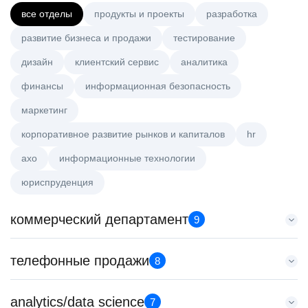
все отделы
продукты и проекты
разработка
развитие бизнеса и продажи
тестирование
дизайн
клиентский сервис
аналитика
финансы
информационная безопасность
маркетинг
корпоративное развитие рынков и капиталов
hr
axo
информационные технологии
юриспруденция
коммерческий департамент
9
Тренер по развитию компетенций продаж
телефонные продажи
8
HeadHunter::Коммерческий департамент
20 июл. 2026
Менеджер по привлечению клиентов (B2B)
analytics/data science
з/п не указана
7