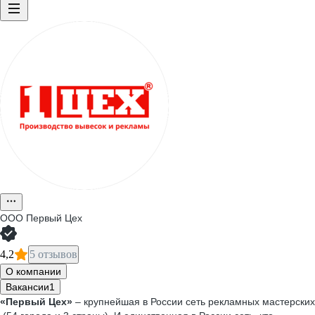
ООО
Первый Цех
4,2
5 отзывов
О компании
Вакансии
1
«Первый Цех»
– крупнейшая в России сеть рекламных мастерских