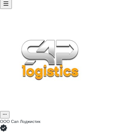
ООО
Сап Лоджистик