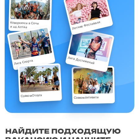
Летние Фестивали
Коворкинги в Сочи
и на Алтае
Лига Достижений
Лига Спорта
СовкомОтпуск
СовкомАктивити