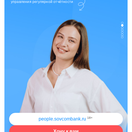
отдела исходящих коммуникаций
18+
people.sovcombank.ru
Хочу к вам