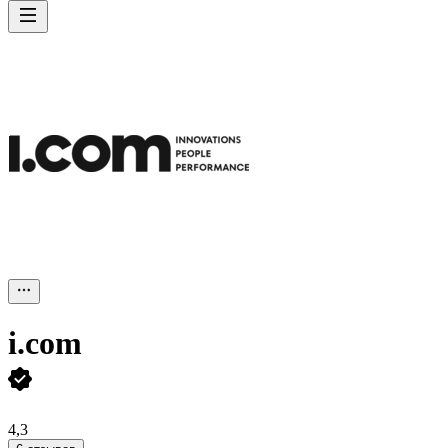
i.com
4,3