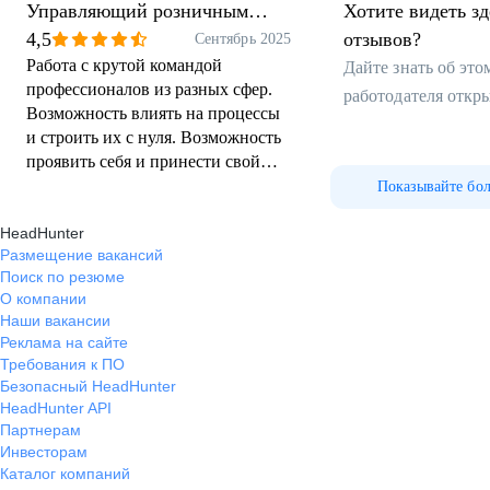
Управляющий розничным
Хотите видеть з
направлением
4,5
отзывов?
Сентябрь 2025
Работа с крутой командой
Дайте знать об эт
профессионалов из разных сфер.
работодателя откр
Возможность влиять на процессы
и строить их с нуля. Возможность
проявить себя и принести свой
опыт в разные направления
Показывайте бо
бизнеса, построить команду и
HeadHunter
обкатывать разные стратегии в
Размещение вакансий
работе персонала.
Поиск по резюме
О компании
Наши вакансии
Реклама на сайте
Требования к ПО
Безопасный HeadHunter
HeadHunter API
Партнерам
Инвесторам
Каталог компаний