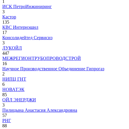
1
ИСК ПетроИнжиниринг
3
Кастор
135
КВС Интернэшнл
17
Консолидейтед Сервисиз
3
ЛУКОЙЛ
447
МЕЖРЕГИОНТРУБОПРОВОДСТРОЙ
16
Научное Производственное Объединение Гипрогаз
2
НИПЦ ГНТ
6
НОВАТЭК
85
ОЙЛ ЭНЕРДЖИ
3
Пилицына Анастасия Александровна
57
РНГ
88