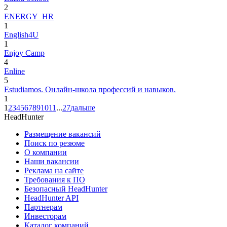
2
ENERGY_HR
1
English4U
1
Enjoy Camp
4
Enline
5
Estudiamos. Онлайн-школа профессий и навыков.
1
1
2
3
4
5
6
7
8
9
10
11
...
27
дальше
HeadHunter
Размещение вакансий
Поиск по резюме
О компании
Наши вакансии
Реклама на сайте
Требования к ПО
Безопасный HeadHunter
HeadHunter API
Партнерам
Инвесторам
Каталог компаний