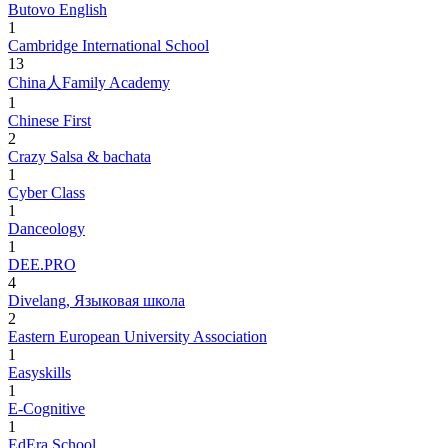
Butovo English
1
Cambridge International School
13
China人Family Academy
1
Chinese First
2
Crazy Salsa & bachata
1
Cyber Class
1
Danceology
1
DEE.PRO
4
Divelang, Языковая школа
2
Eastern European University Association
1
Easyskills
1
E-Cognitive
1
EdEra School