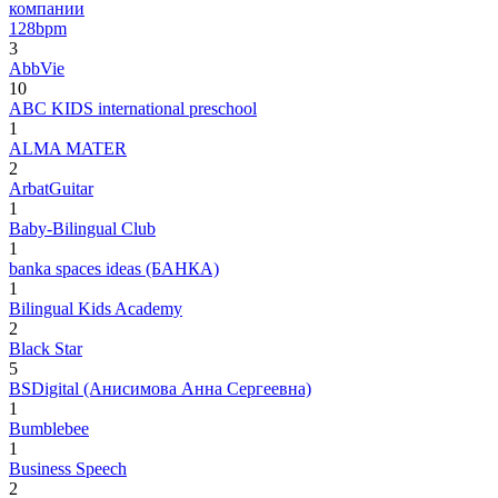
компании
128bpm
3
AbbVie
10
ABC KIDS international preschool
1
ALMA MATER
2
ArbatGuitar
1
Baby-Bilingual Club
1
banka spaces ideas (БАНКА)
1
Bilingual Kids Academy
2
Black Star
5
BSDigital (Анисимова Анна Сергеевна)
1
Bumblebee
1
Business Speech
2