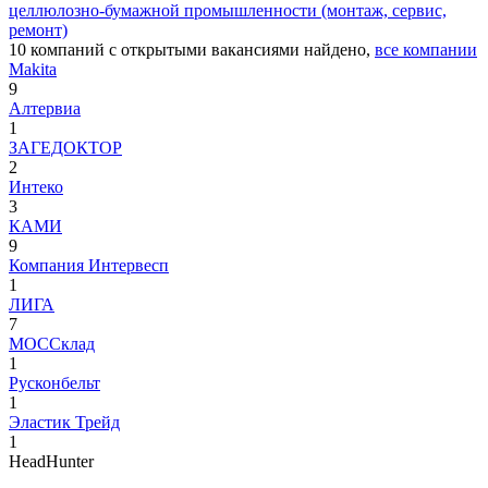
целлюлозно-бумажной промышленности (монтаж, сервис,
ремонт)
10
компаний с открытыми вакансиями
найдено,
все компании
Makita
9
Алтервиа
1
ЗАГЕДОКТОР
2
Интеко
3
КАМИ
9
Компания Интервесп
1
ЛИГА
7
МОССклад
1
Русконбельт
1
Эластик Трейд
1
HeadHunter