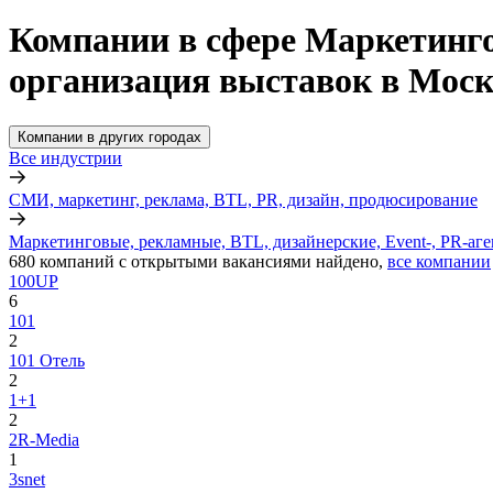
Компании в сфере Маркетингов
организация выставок в Моск
Компании в других городах
Все индустрии
СМИ, маркетинг, реклама, BTL, PR, дизайн, продюсирование
Маркетинговые, рекламные, BTL, дизайнерские, Event-, PR-аге
680
компаний с открытыми вакансиями
найдено,
все компании
100UP
6
101
2
101 Отель
2
1+1
2
2R-Media
1
3snet