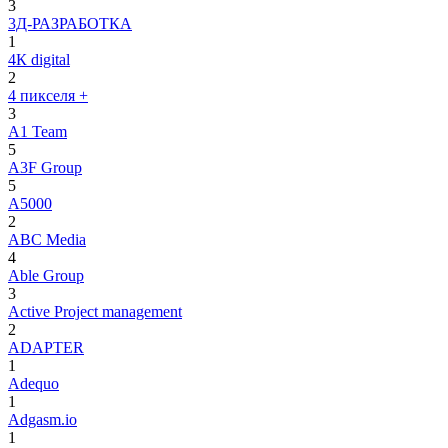
3
3Д-РАЗРАБОТКА
1
4К digital
2
4 пикселя +
3
A1 Team
5
A3F Group
5
A5000
2
ABC Media
4
Able Group
3
Active Project management
2
ADAPTER
1
Adequo
1
Adgasm.io
1