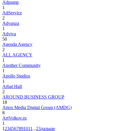
Adpump
1
AdService
2
Advanza
1
Adviva
50
Agenda Agency
2
ALL AGENCY
1
Another Community
1
Apollo Studios
1
Arbat Hall
2
AROUND BUSINESS GROUP
18
Artox Media Digital Group (AMDG)
8
ArtVolkov.ru
1
1
2
3
4
5
6
7
8
9
10
11
...
23
дальше