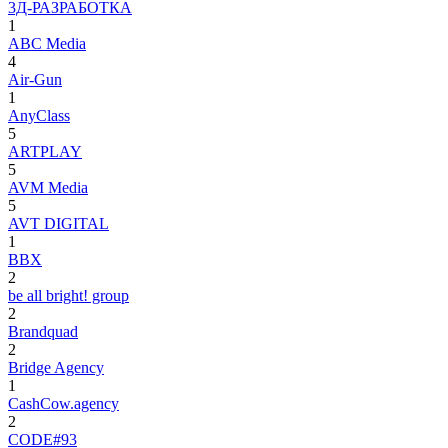
3Д-РАЗРАБОТКА
1
ABC Media
4
Air-Gun
1
AnyClass
5
ARTPLAY
5
AVM Media
5
AVT DIGITAL
1
BBX
2
be all bright! group
2
Brandquad
2
Bridge Agency
1
CashCow.agency
2
CODE#93