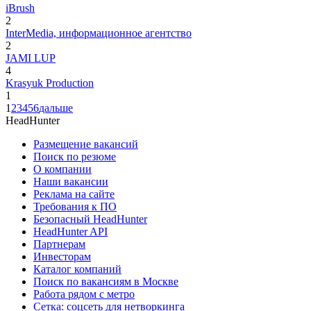
iBrush
2
InterMedia, информационное агентство
2
JAMI LUP
4
Krasyuk Production
1
1
2
3
4
5
6
дальше
HeadHunter
Размещение вакансий
Поиск по резюме
О компании
Наши вакансии
Реклама на сайте
Требования к ПО
Безопасный HeadHunter
HeadHunter API
Партнерам
Инвесторам
Каталог компаний
Поиск по вакансиям в Москве
Работа рядом с метро
Сетка: соцсеть для нетворкинга