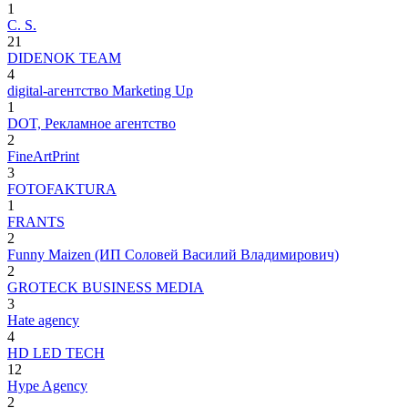
1
C. S.
21
DIDENOK TEAM
4
digital-агентство Marketing Up
1
DOT, Рекламное агентство
2
FineArtPrint
3
FOTOFAKTURA
1
FRANTS
2
Funny Maizen (ИП Соловей Василий Владимирович)
2
GROTECK BUSINESS MEDIA
3
Hate agency
4
HD LED TECH
12
Hype Agency
2