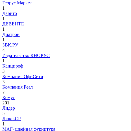
Георус Маркет
1
Дарито
1
ДЕВЕНТЕ
1
Диатрон
1
ЗВК.РУ
4
Издательство КНОРУС
1
Канцпроф
3
Компания ОфиСити
3
Компания Реал
7
Комус
201
Лидер
5
Люкс-СР
1
МАГ- швейная фурнитура