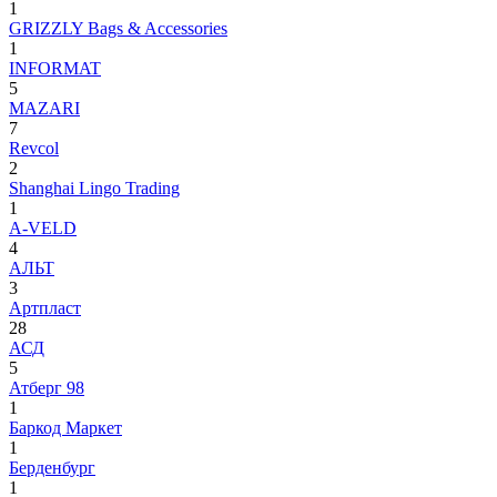
1
GRIZZLY Bags & Accessories
1
INFORMAT
5
MAZARI
7
Revcol
2
Shanghai Lingo Trading
1
А-VELD
4
АЛЬТ
3
Артпласт
28
АСД
5
Атберг 98
1
Баркод Маркет
1
Берденбург
1