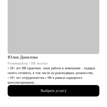
Юлия
Данилова
Резюмерайтер / HR эксперт
• 18+ лет HR практики, опыт работы в компаниях - лидерах
своего сегмента, в том числе на руководящих должностях;
• 10+ лет сотрудничества с Hh в рамках карьерного
консультирования;
• 3000+ составленных резюме для специалистов различного
Выбрать услугу
уровня и специализации;
• 500+ продуктивных карьерных консультаций, подготовки к
интервью и самопрезентации.