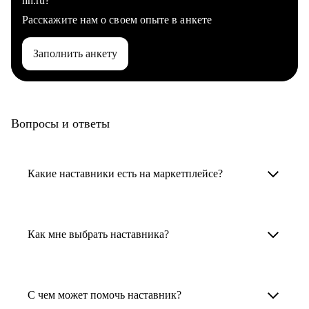
hh.ru?
Расскажите нам о своем опыте в анкете
Заполнить анкету
Вопросы и ответы
Какие наставники есть на маркетплейсе?
Карьерные наставники — это HR-
специалисты, карьерные консультанты,
Как мне выбрать наставника?
психологи, резюмерайтеры и менторы.
Умный поиск поможет в три клика выбрать
Менторы работают в ИТ, дизайне, других
наставника для достижения вашей цели.
С чем может помочь наставник?
узкоспециализированных сферах. Они