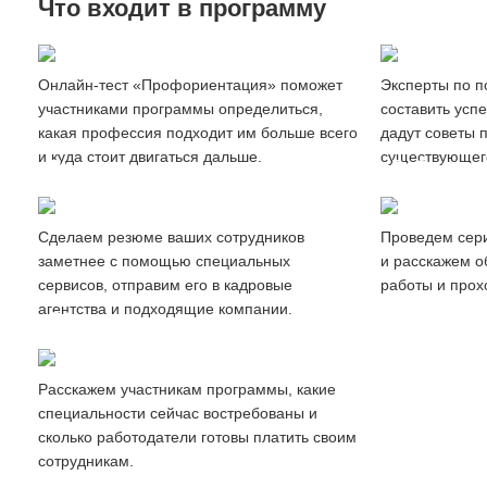
Что входит в программу
Создание
Профориентация сотрудников
резюме
Онлайн-тест «Профориентация» поможет
Эксперты по п
участниками программы определиться,
составить усп
какая профессия подходит им больше всего
дадут советы 
и куда стоит двигаться дальше.
существующег
Продвижение
Вебинары
резюме
и мастер-
Cделаем резюме ваших сотрудников
Проведем сер
заметнее с помощью специальных
и расскажем о
сервисов, отправим его в кадровые
работы и прох
агентства и подходящие компании.
Обзор
рынка труда
Расскажем участникам программы, какие
специальности сейчас востребованы и
сколько работодатели готовы платить своим
сотрудникам.