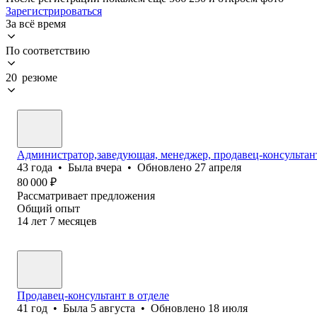
Зарегистрироваться
За всё время
По соответствию
20 резюме
Администратор,заведующая, менеджер, продавец-консультан
43
года
•
Была
вчера
•
Обновлено
27 апреля
80 000
₽
Рассматривает предложения
Общий опыт
14
лет
7
месяцев
Продавец-консультант в отделе
41
год
•
Была
5 августа
•
Обновлено
18 июля