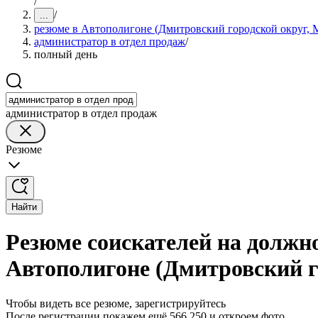
/
/
...
резюме в Автополигоне (Дмитровский городской округ, М
администратор в отдел продаж
/
полный день
администратор в отдел продаж
Резюме
Найти
Резюме соискателей на должно
Автополигоне (Дмитровский г
Чтобы видеть все резюме, зарегистрируйтесь
После регистрации покажем ещё 566 250 и откроем фото