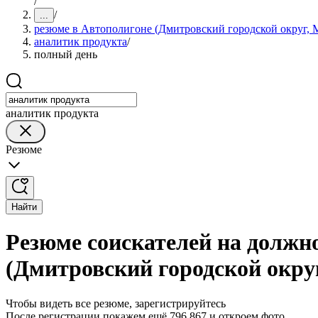
/
/
...
резюме в Автополигоне (Дмитровский городской округ, М
аналитик продукта
/
полный день
аналитик продукта
Резюме
Найти
Резюме соискателей на должн
(Дмитровский городской округ
Чтобы видеть все резюме, зарегистрируйтесь
После регистрации покажем ещё 796 867 и откроем фото