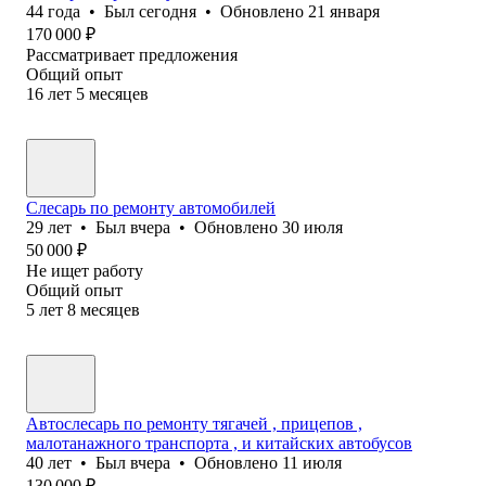
44
года
•
Был
сегодня
•
Обновлено
21 января
170 000
₽
Рассматривает предложения
Общий опыт
16
лет
5
месяцев
Слесарь по ремонту автомобилей
29
лет
•
Был
вчера
•
Обновлено
30 июля
50 000
₽
Не ищет работу
Общий опыт
5
лет
8
месяцев
Автослесарь по ремонту тягачей , прицепов ,
малотанажного транспорта , и китайских автобусов
40
лет
•
Был
вчера
•
Обновлено
11 июля
130 000
₽