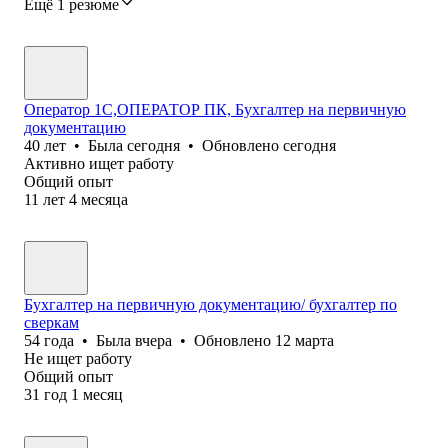
Ещё 1 резюме
Оператор 1C,ОПЕРАТОР ПК, Бухгалтер на первичную
документацию
40
лет
•
Была
сегодня
•
Обновлено
сегодня
Активно ищет работу
Общий опыт
11
лет
4
месяца
Бухгалтер на первичную документацию/ бухгалтер по
сверкам
54
года
•
Была
вчера
•
Обновлено
12 марта
Не ищет работу
Общий опыт
31
год
1
месяц