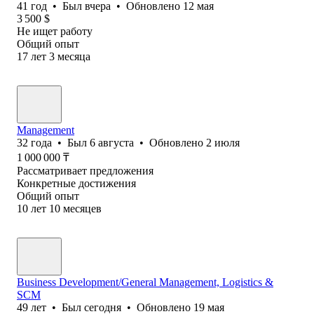
41
год
•
Был
вчера
•
Обновлено
12 мая
3 500
$
Не ищет работу
Общий опыт
17
лет
3
месяца
Management
32
года
•
Был
6 августа
•
Обновлено
2 июля
1 000 000
₸
Рассматривает предложения
Конкретные достижения
Общий опыт
10
лет
10
месяцев
Business Development/General Management, Logistics &
SCM
49
лет
•
Был
сегодня
•
Обновлено
19 мая