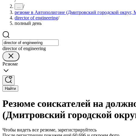
/
/
...
резюме в Автополигоне (Дмитровский городской округ, М
director of engineering
/
полный день
director of engineering
Резюме
Найти
Резюме соискателей на должнос
(Дмитровский городской округ
Чтобы видеть все резюме, зарегистрируйтесь
После регистрации покажем ещё 60 696 и откроем фото