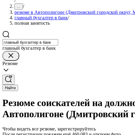
/
/
...
резюме в Автополигоне (Дмитровский городской округ, М
главный бухгалтер в банк
/
полная занятость
главный бухгалтер в банк
Резюме
Найти
Резюме соискателей на должно
Автополигоне (Дмитровский г
Чтобы видеть все резюме, зарегистрируйтесь
После регистрации покажем ещё 460 083 и откроем фото