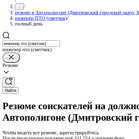
/
/
...
резюме в Автополигоне (Дмитровский городской округ, М
инженер ПТО (сметчик)
/
полный день
инженер пто (сметчик)
Резюме
Найти
Резюме соискателей на должн
Автополигоне (Дмитровский г
Чтобы видеть все резюме, зарегистрируйтесь
После регистрации покажем ещё 321 554 и откроем фото