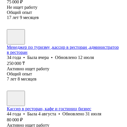
75 000
₽
Не ищет работу
Общий опыт
17
лет
9
месяцев
Менеджер по туризму ,кассир в ресторан ,администратор
в ресторан
34
года
•
Была
вчера
•
Обновлено
12 июля
250 000
₸
Активно ищет работу
Общий опыт
7
лет
8
месяцев
Кассир в ресторан, кафе и гостиниц бизнес
44
года
•
Была
4 августа
•
Обновлено
31 июля
80 000
₽
Активно ищет работу