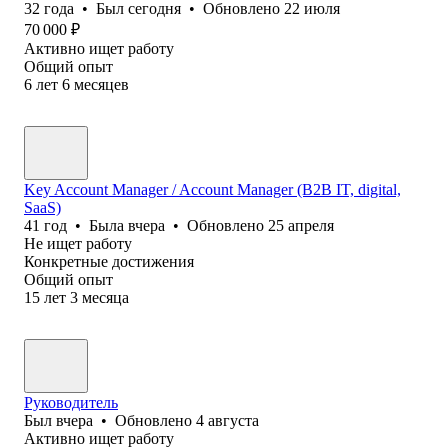
32
года
•
Был
сегодня
•
Обновлено
22 июля
70 000
₽
Активно ищет работу
Общий опыт
6
лет
6
месяцев
Key Account Manager / Account Manager (B2B IT, digital,
SaaS)
41
год
•
Была
вчера
•
Обновлено
25 апреля
Не ищет работу
Конкретные достижения
Общий опыт
15
лет
3
месяца
Руководитель
Был
вчера
•
Обновлено
4 августа
Активно ищет работу