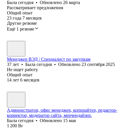
Была
сегодня
•
Обновлено
26 марта
Рассматривает предложения
Общий опыт
23
года
7
месяцев
Другие резюме
Ещё 1 резюме
Менеджер ВЭД / Специалист по закупкам
37
лет
•
Была
сегодня
•
Обновлено
23 сентября 2025
Не ищет работу
Общий опыт
14
лет
6
месяцев
Администратор, офис менеджер, копирайтер, редактор-
корректор, модератор сайта, мерчендайзер.
Была
сегодня
•
Обновлено
15 мая
1 200
Br