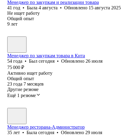
Менеджер по закупкам и реализации товара
41
год
•
Была
4 августа
•
Обновлено
15 августа 2025
Не ищет работу
Общий опыт
9
лет
Менеджер по закупкам товара в Кита
54
года
•
Был
сегодня
•
Обновлено
26 июля
75 000
₽
Активно ищет работу
Общий опыт
23
года
7
месяцев
Другие резюме
Ещё 1 резюме
Менеджер ресторана-Администратор
35
лет
•
Была
сегодня
•
Обновлено
29 июля