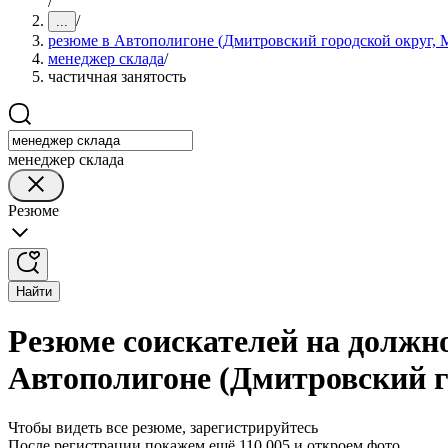
/
/
...
резюме в Автополигоне (Дмитровский городской округ, М
менеджер склада
/
частичная занятость
менеджер склада
Резюме
Найти
Резюме соискателей на должно
Автополигоне (Дмитровский г
Чтобы видеть все резюме, зарегистрируйтесь
После регистрации покажем ещё 110 005 и откроем фото