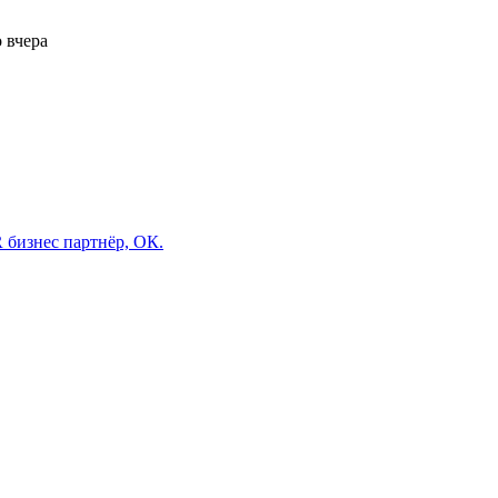
о
вчера
 бизнес партнёр, ОК.