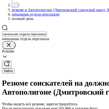
/
/
...
резюме в Автополигоне (Дмитровский городской округ, М
начальник отдела персонала
/
полный день
начальник отдела персонала
Резюме
Найти
Резюме соискателей на должн
Автополигоне (Дмитровский г
Чтобы видеть все резюме, зарегистрируйтесь
После регистрации покажем ещё 165 960 и откроем фото