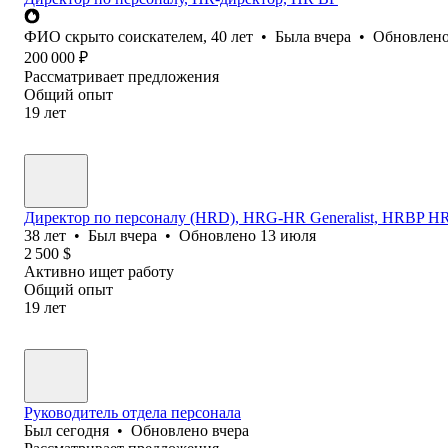
ФИО скрыто соискателем
,
40
лет
•
Была
вчера
•
Обновлен
200 000
₽
Рассматривает предложения
Общий опыт
19
лет
Директор по персоналу (HRD), HRG-HR Generalist, HRBP HR
38
лет
•
Был
вчера
•
Обновлено
13 июля
2 500
$
Активно ищет работу
Общий опыт
19
лет
Руководитель отдела персонала
Был
сегодня
•
Обновлено
вчера