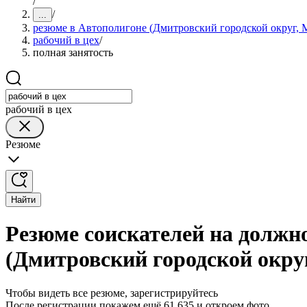
/
/
...
резюме в Автополигоне (Дмитровский городской округ, М
рабочий в цех
/
полная занятость
рабочий в цех
Резюме
Найти
Резюме соискателей на должно
(Дмитровский городской округ
Чтобы видеть все резюме, зарегистрируйтесь
После регистрации покажем ещё 61 635 и откроем фото