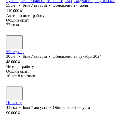
Руководитель транспортного отдела,цеха,участка, службы м
55
лет
•
Был
7 августа
•
Обновлено
27 июля
110 000
₽
Активно ищет работу
Общий опыт
22
года
Менеджер
30
лет
•
Был
7 августа
•
Обновлено
23 декабря 2024
48 000
₽
Не ищет работу
Общий опыт
10
лет
8
месяцев
Инженер
41
год
•
Был
7 августа
•
Обновлено
6 августа
90 000
₽