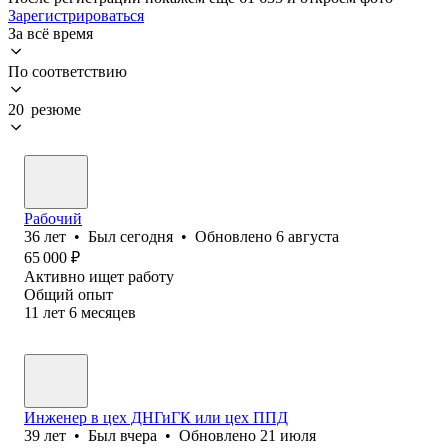
Зарегистрироваться
За всё время
По соответствию
20 резюме
Рабочий
36
лет
•
Был
сегодня
•
Обновлено
6 августа
65 000
₽
Активно ищет работу
Общий опыт
11
лет
6
месяцев
Инженер в цех ДНГиГК или цех ППД
39
лет
•
Был
вчера
•
Обновлено
21 июля