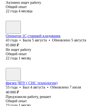
Активно ищет работу
Общий опыт
22
года
4
месяца
Оператор 1C,старший кладовщик
43
года
•
Была
5 августа
•
Обновлено
5 августа
95 000
₽
Не ищет работу
Общий опыт
22
года
1
месяц
фрезер ЧПУ ( СНС технологии)
53
года
•
Был
4 августа
•
Обновлено
7 июля
40 000
₽
Предложили работу, решает
Общий опыт
23
года
1
месяц