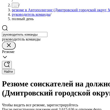
/
/
...
резюме в Автополигоне (Дмитровский городской округ, М
руководитель команды
/
полный день
руководитель команды
Резюме
Найти
Резюме соискателей на должн
(Дмитровский городской округ
Чтобы видеть все резюме, зарегистрируйтесь
После регистрации покажем ещё 3 615 636 и откроем фото