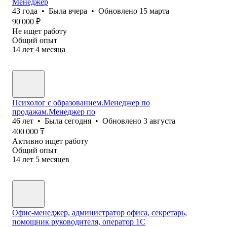
Менеджер
43
года
•
Была
вчера
•
Обновлено
15 марта
90 000
₽
Не ищет работу
Общий опыт
14
лет
4
месяца
Психолог с образованием.Менеджер по
продажам.Менеджер по
46
лет
•
Была
сегодня
•
Обновлено
3 августа
400 000
₸
Активно ищет работу
Общий опыт
14
лет
5
месяцев
Офис-менеджер, администратор офиса, секретарь,
помощник руководителя, оператор 1С