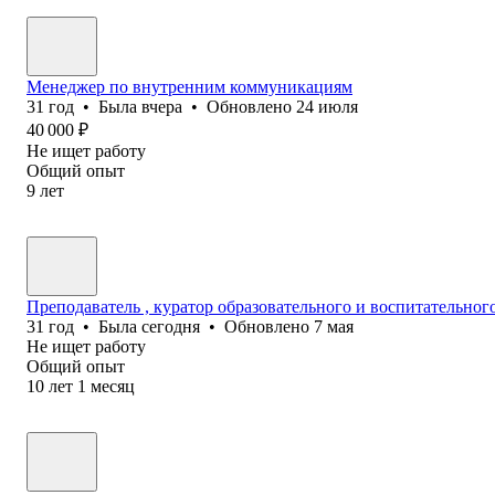
Менеджер по внутренним коммуникациям
31
год
•
Была
вчера
•
Обновлено
24 июля
40 000
₽
Не ищет работу
Общий опыт
9
лет
Преподаватель , куратор образовательного и воспитательног
31
год
•
Была
сегодня
•
Обновлено
7 мая
Не ищет работу
Общий опыт
10
лет
1
месяц