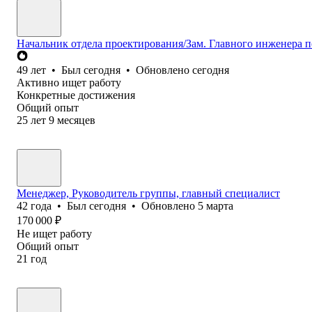
Начальник отдела проектирования/Зам. Главного инженера по
49
лет
•
Был
сегодня
•
Обновлено
сегодня
Активно ищет работу
Конкретные достижения
Общий опыт
25
лет
9
месяцев
Менеджер, Руководитель группы, главный специалист
42
года
•
Был
сегодня
•
Обновлено
5 марта
170 000
₽
Не ищет работу
Общий опыт
21
год