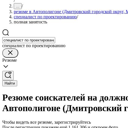
/
/
...
резюме в Автополигоне (Дмитровский городской округ, М
специалист по проектированию
/
полная занятость
специалист по проектированию
Резюме
Найти
Резюме соискателей на должн
Автополигоне (Дмитровский г
Чтобы видеть все резюме, зарегистрируйтесь
После регистрации покажем ещё 1 161 306 и откроем фото