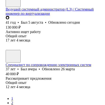
Ведущий системный администратор (L3) / Системный
инженер по виртуализации
41
год
•
Был
5 августа
•
Обновлено
сегодня
130 000
₽
Активно ищет работу
Общий опыт
17
лет
4
месяца
Специалист по сопровождению электронных систем
37
лет
•
Был
вчера
•
Обновлено
26 марта
40 000
₽
Рассматривает предложения
Общий опыт
12
лет
4
месяца
1
2