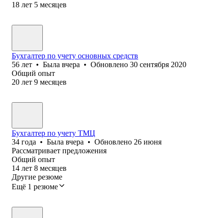
18
лет
5
месяцев
Бухгалтер по учету основных средств
56
лет
•
Была
вчера
•
Обновлено
30 сентября 2020
Общий опыт
20
лет
9
месяцев
Бухгалтер по учету ТМЦ
34
года
•
Была
вчера
•
Обновлено
26 июня
Рассматривает предложения
Общий опыт
14
лет
8
месяцев
Другие резюме
Ещё 1 резюме