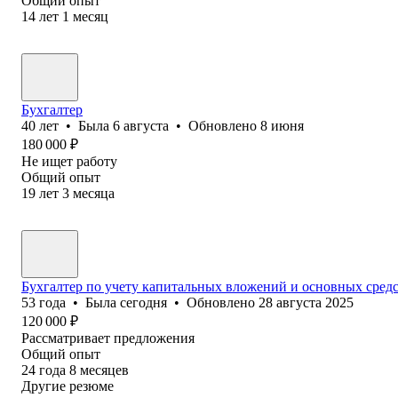
Общий опыт
14
лет
1
месяц
Бухгалтер
40
лет
•
Была
6 августа
•
Обновлено
8 июня
180 000
₽
Не ищет работу
Общий опыт
19
лет
3
месяца
Бухгалтер по учету капитальных вложений и основных сред
53
года
•
Была
сегодня
•
Обновлено
28 августа 2025
120 000
₽
Рассматривает предложения
Общий опыт
24
года
8
месяцев
Другие резюме