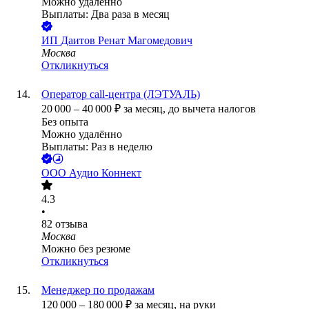
Можно удалённо
Выплаты: Два раза в месяц
ИП
Даитов Ренат Магомедович
Москва
Откликнуться
Оператор call-центра (ЛЭТУАЛЬ)
20 000
–
40 000
₽
за месяц,
до вычета налогов
Без опыта
Можно удалённо
Выплаты: Раз в неделю
ООО
Аудио Коннект
4.3
•
82
отзыва
Москва
Можно без резюме
Откликнуться
Менеджер по продажам
120 000
–
180 000
₽
за месяц,
на руки