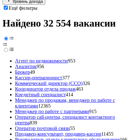
Уровень дохода
Ещё фильтры
Найдено 32 554 вакансии
Агент по недвижимости
953
Аналитик
956
Брокер
49
Кассир-операционист
377
Коммерческий директор (CCO)
326
Координатор отдела продаж
463
Кредитный специалист
414
Менеджер по продажам, менеджер по работе с
клиентами
12365
Менеджер по работе с партнерами
915
Оператор call-центра, специалист контактного
центра
839
Оператор почтовой связи
55
Продавец-консультант, продавец-кассир
11455
Руководитель отдела клиентского обслуживания
166