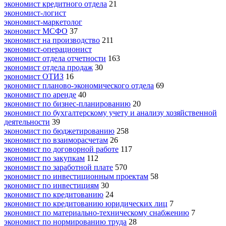
экономист кредитного отдела
21
экономист-логист
экономист-маркетолог
экономист МСФО
37
экономист на производство
211
экономист-операционист
экономист отдела отчетности
163
экономист отдела продаж
30
экономист ОТИЗ
16
экономист планово-экономического отдела
69
экономист по аренде
40
экономист по бизнес-планированию
20
экономист по бухгалтерскому учету и анализу хозяйственной
деятельности
39
экономист по бюджетированию
258
экономист по взаиморасчетам
26
экономист по договорной работе
117
экономист по закупкам
112
экономист по заработной плате
570
экономист по инвестиционным проектам
58
экономист по инвестициям
30
экономист по кредитованию
24
экономист по кредитованию юридических лиц
7
экономист по материально-техническому снабжению
7
экономист по нормированию труда
28