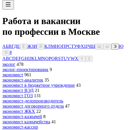
Работа и вакансии
по профессии в Москве
А
Б
В
Г
Д
Е
Ж
З
И
К
Л
М
Н
О
П
Р
С
Т
У
Ф
Х
Ц
Ч
Ш
Ю
Ё
Й
Щ
Ы
Э
#
Я
A
B
C
D
E
F
G
H
I
J
K
L
M
N
O
P
Q
R
S
T
U
V
W
X
Y
Z
эколог
478
эколог-проектировщик
9
экономист
961
экономист-аналитик
35
экономист в бюджетное учреждение
43
экономист ВЭД
21
экономист ГОЗ
131
экономист-делопроизводитель
экономист договорного отдела
47
экономист ЖКХ
22
экономист-казначей
8
экономист казначейства
41
экономист-кассир