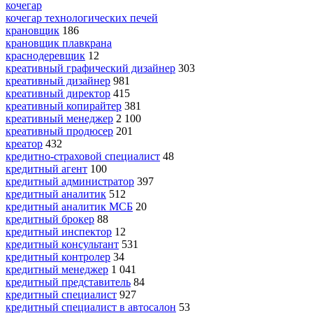
кочегар
кочегар технологических печей
крановщик
186
крановщик плавкрана
краснодеревщик
12
креативный графический дизайнер
303
креативный дизайнер
981
креативный директор
415
креативный копирайтер
381
креативный менеджер
2 100
креативный продюсер
201
креатор
432
кредитно-страховой специалист
48
кредитный агент
100
кредитный администратор
397
кредитный аналитик
512
кредитный аналитик МСБ
20
кредитный брокер
88
кредитный инспектор
12
кредитный консультант
531
кредитный контролер
34
кредитный менеджер
1 041
кредитный представитель
84
кредитный специалист
927
кредитный специалист в автосалон
53