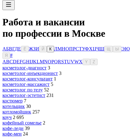
Работа и вакансии
по профессии в Москве
А
Б
В
Г
Д
Е
Ж
З
И
Л
М
Н
О
П
Р
С
Т
У
Ф
Х
Ц
Ч
Ш
Э
Ю
Ё
Й
К
Щ
Ы
#
Я
A
B
C
D
E
F
G
H
I
J
K
L
M
N
O
P
Q
R
S
T
U
V
W
X
Y
Z
косметолог-диагност
3
косметолог-инъекционист
3
косметолог-консультант
1
косметолог-массажист
5
косметолог по телу
52
косметолог-эстетист
231
костюмер
7
котельщик
30
котломойщик
257
коуч
2 695
кофейный сомелье
2
кофе-леди
39
кофе-мен
24