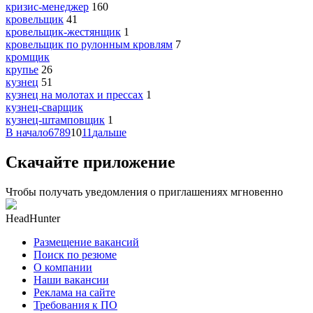
кризис-менеджер
160
кровельщик
41
кровельщик-жестянщик
1
кровельщик по рулонным кровлям
7
кромщик
крупье
26
кузнец
51
кузнец на молотах и прессах
1
кузнец-сварщик
кузнец-штамповщик
1
В начало
6
7
8
9
10
11
дальше
Скачайте приложение
Чтобы получать уведомления о приглашениях мгновенно
HeadHunter
Размещение вакансий
Поиск по резюме
О компании
Наши вакансии
Реклама на сайте
Требования к ПО