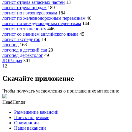
логист отдела запасных частей
13
логист отдела продаж
189
логист по грузоперевозкам
184
логист по железнодорожным перевозкам
46
логист по международным перевозкам
144
логист по транспорту
446
логист со знанием английского языка
45
логист-экспедитор
14
логопед
168
логопед в детский сад
20
логопед-дефектолог
49
ЛОР-врач
301
1
2
Скачайте приложение
Чтобы получать уведомления о приглашениях мгновенно
HeadHunter
Размещение вакансий
Поиск по резюме
О компании
Наши вакансии