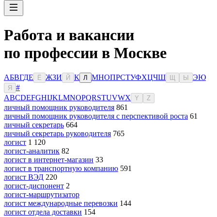
Работа и вакансии
по профессии в Москве
А
Б
В
Г
Д
Е
Ж
З
И
К
М
Н
О
П
Р
С
Т
У
Ф
Х
Ц
Ч
Ш
Э
Ю
Ё
Й
Л
Щ
Ы
#
Я
A
B
C
D
E
F
G
H
I
J
K
L
M
N
O
P
Q
R
S
T
U
V
W
X
Y
Z
личный помощник руководителя
861
личный помощник руководителя с перспективой роста
61
личный секретарь
664
личный секретарь руководителя
765
логист
1 120
логист-аналитик
82
логист в интернет-магазин
33
логист в транспортную компанию
591
логист ВЭД
220
логист-диспонент
2
логист-маршрутизатор
логист международные перевозки
144
логист отдела доставки
154