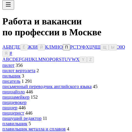
Работа и вакансии
по профессии в Москве
А
Б
В
Г
Д
Е
Ж
З
И
К
Л
М
Н
О
Р
С
Т
У
Ф
Х
Ц
Ч
Ш
Э
Ю
Ё
Й
П
Щ
Ы
#
Я
A
B
C
D
E
F
G
H
I
J
K
L
M
N
O
P
Q
R
S
T
U
V
W
X
Y
Z
пилот
356
пилот вертолета
2
пильщик
3
писатель
1 291
письменный переводчик английского языка
45
пиццайоло
446
пиццамейкер
152
пиццевокер
пиццер
446
пиццерист
446
пишущий редактор
11
плавильщик
5
плавильщик металла и сплавов
4