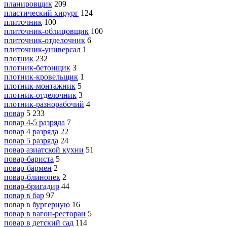
планировщик
209
пластический хирург
124
плиточник
100
плиточник-облицовщик
100
плиточник-отделочник
6
плиточник-универсал
1
плотник
232
плотник-бетонщик
3
плотник-кровельщик
1
плотник-монтажник
5
плотник-отделочник
3
плотник-разнорабочий
4
повар
5 233
повар 4-5 разряда
7
повар 4 разряда
22
повар 5 разряда
24
повар азиатской кухни
51
повар-бариста
5
повар-бармен
2
повар-блинопек
2
повар-бригадир
44
повар в бар
97
повар в бургерную
16
повар в вагон-ресторан
5
повар в детский сад
114