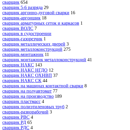
сварщик
654
сварщик 5-6 разряда
29
сварщик аргонно-дуговой сварки
16
сварщик-аргонщик
18
сварщик арматурных сеток и каркасов
1
сварщик ВОЛС
7
сварщик в судостроении
сварщик-газорезчик
1
сварщик металлических дверей
3
сварщик металлоконструкций
275
сварщик-монтажник
11
сварщик монтажник металлоконструкций
41
сварщик НАКС
143
сварщик НАКС НГДО
12
сварщик НАКС ОХНВП
37
сварщик НАКС СК
44
сварщик на машинах контактной сварки
8
сварщик на полуавтомат
77
сварщик на производство
189
сварщик пластмасс
4
сварщик полиэтиленовых труб
2
сварщик-разнорабочий
3
сварщик РВС
4
сварщик РД
65
сварщик РДС
4