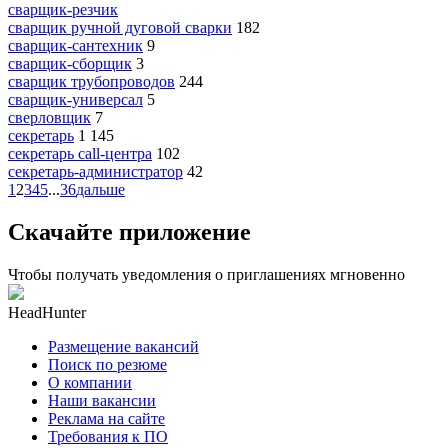
сварщик-резчик
сварщик ручной дуговой сварки
182
сварщик-сантехник
9
сварщик-сборщик
3
сварщик трубопроводов
244
сварщик-универсал
5
сверловщик
7
секретарь
1 145
секретарь call-центра
102
секретарь-администратор
42
1
2
3
4
5
...
36
дальше
Скачайте приложение
Чтобы получать уведомления о приглашениях мгновенно
HeadHunter
Размещение вакансий
Поиск по резюме
О компании
Наши вакансии
Реклама на сайте
Требования к ПО