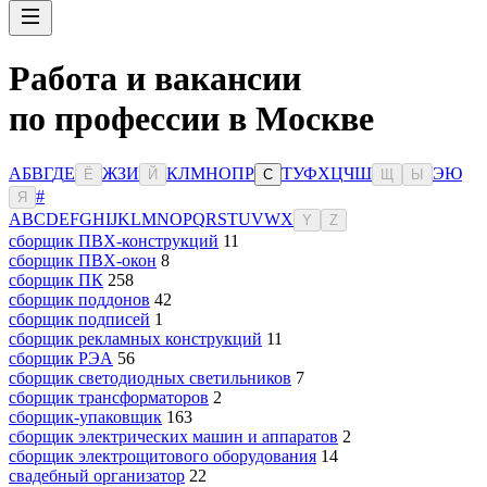
Работа и вакансии
по профессии в Москве
А
Б
В
Г
Д
Е
Ж
З
И
К
Л
М
Н
О
П
Р
Т
У
Ф
Х
Ц
Ч
Ш
Э
Ю
Ё
Й
С
Щ
Ы
#
Я
A
B
C
D
E
F
G
H
I
J
K
L
M
N
O
P
Q
R
S
T
U
V
W
X
Y
Z
сборщик ПВХ-конструкций
11
сборщик ПВХ-окон
8
сборщик ПК
258
сборщик поддонов
42
сборщик подписей
1
сборщик рекламных конструкций
11
сборщик РЭА
56
сборщик светодиодных светильников
7
сборщик трансформаторов
2
сборщик-упаковщик
163
сборщик электрических машин и аппаратов
2
сборщик электрощитового оборудования
14
свадебный организатор
22